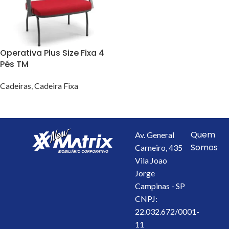
Operativa Plus Size Fixa 4
Pés TM
Cadeiras
,
Cadeira Fixa
VER OPÇÕES
Quem
Av. General
Somos
Carneiro, 435
Vila Joao
Jorge
Campinas - SP
CNPJ:
22.032.672/0001-
11