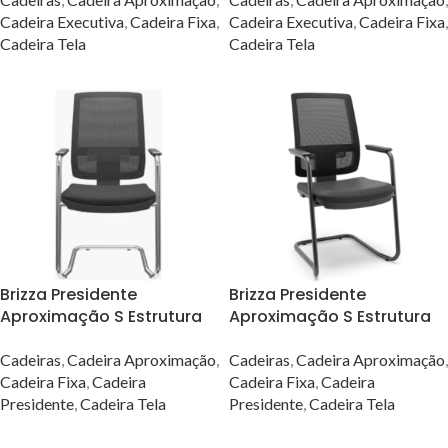
Tecido Aero
Aero
Cadeira Executiva
,
Cadeira Fixa
,
Cadeira Executiva
,
Cadeira Fixa
,
Cadeira Tela
Cadeira Tela
Brizza Presidente
Brizza Presidente
Aproximação S Estrutura
Aproximação S Estrutura
Cromada e Assento em
Preta e Assento Em Couro
Couro Ecológico
Ecológico
Cadeiras
,
Cadeira Aproximação
,
Cadeiras
,
Cadeira Aproximação
,
Cadeira Fixa
,
Cadeira
Cadeira Fixa
,
Cadeira
Presidente
,
Cadeira Tela
Presidente
,
Cadeira Tela