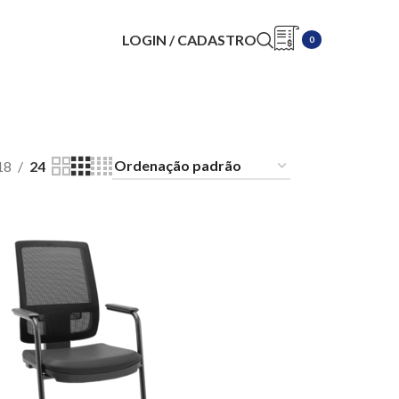
LOGIN / CADASTRO
0
te
18
24