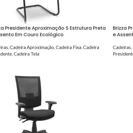
za Presidente Aproximação S Estrutura Preta
Brizza P
ssento Em Couro Ecológico
e Assen
iras
,
Cadeira Aproximação
,
Cadeira Fixa
,
Cadeira
Cadeiras
,
idente
,
Cadeira Tela
President