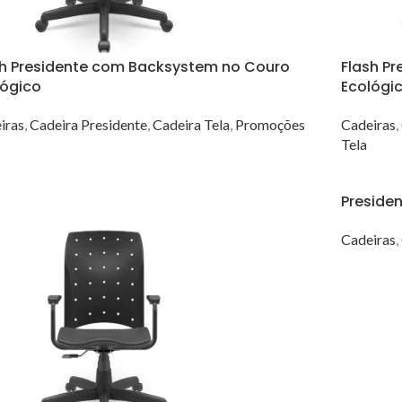
sh Presidente com Backsystem no Couro
Flash P
lógico
Ecológi
iras
,
Cadeira Presidente
,
Cadeira Tela
,
Promoções
Cadeiras
,
Tela
Presiden
Cadeiras
,
VER OP