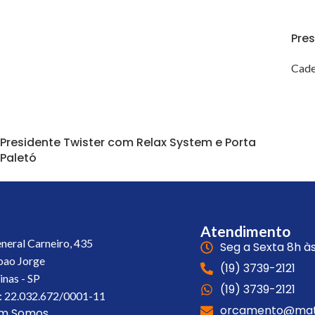
Pre
Cade
VE
Presidente Twister com Relax System e Porta
Paletó
Cadeiras
,
Cadeira Presidente
,
Cadeira Tela
,
Promoções
Atendimento
eneral Carneiro, 435
Seg a Sexta 8h às
Joao Jorge
(19) 3739-2121
nas - SP
(19) 3739-2121
 22.032.672/0001-11
orcamento@matr
m Somos