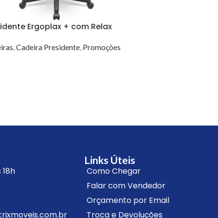
sidente Ergoplax + com Relax
iras
,
Cadeira Presidente
,
Promoções
R OPÇÕES
Links Úteis
 18h
Como Chegar
Falar com Vendedor
Orçamento por Email
ixmoveis.com.br
Troca e Devoluções