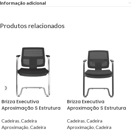
Informação adicional
Produtos relacionados
Brizza Executiva
Brizza Executiva
Aproximação S Estrutura
Aproximação S Estrutura
Cromada e Assento em
Preta e Assento em
Tecido Aero
Tecido Aero
Cadeiras
,
Cadeira
Cadeiras
,
Cadeira
Aproximação
,
Cadeira
Aproximação
,
Cadeira