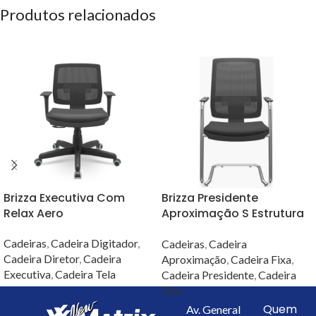
Produtos relacionados
Brizza Executiva Com
Brizza Presidente
Relax Aero
Aproximação S Estrutura
Cromada e Assento em
Cadeiras
,
Cadeira Digitador
,
Couro Ecológico
Cadeiras
,
Cadeira
Cadeira Diretor
,
Cadeira
Aproximação
,
Cadeira Fixa
,
Executiva
,
Cadeira Tela
Cadeira Presidente
,
Cadeira
Tela
Quem
Av. General