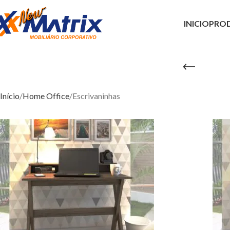
INICIO
PRO
E
Início
Home Office
Escrivaninhas