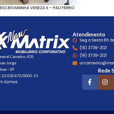
ESCRIVANINHA VENEZA II – PAU FERRO
Escrivaninhas
,
Móveis
Atendimento
Seg a Sexta 8h às
(19) 3739-2121
(19) 3739-2121
eneral Carneiro, 435
orcamento@matr
Joao Jorge
nas - SP
Rede S
 22.032.672/0001-11
m Somos