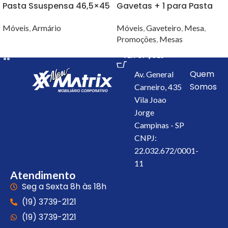
Pasta Ssuspensa 46,5×45
Gavetas + 1 para Pasta
cm ATC4613
Supensa 90×45 cm
TEK9046
Móveis
,
Armário
Móveis
,
Gaveteiro
,
Mesa
,
Promoções
,
Mesas
VER OPÇÕES
VER OPÇÕES
Quem
Av. General
Somos
Carneiro, 435
Vila Joao
Jorge
Campinas - SP
CNPJ:
22.032.672/0001-
11
Atendimento
Seg a Sexta 8h às 18h
(19) 3739-2121
(19) 3739-2121