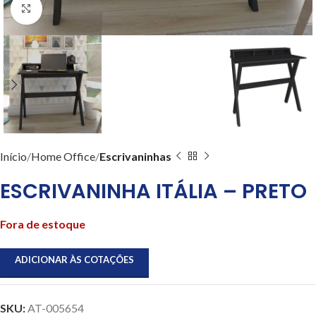
Clique para ampliar
Início
Home Office
Escrivaninhas
ESCRIVANINHA ITÁLIA – PRETO
Fora de estoque
ADICIONAR ÀS COTAÇÕES
SKU:
AT-005654