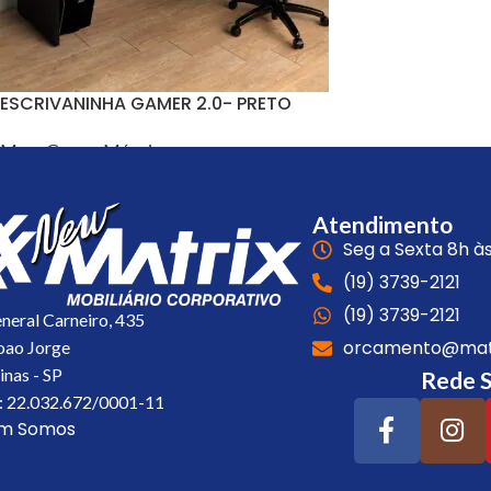
ESCRIVANINHA GAMER 2.0- PRETO
Mesa Gamer
,
Móveis
Atendimento
Seg a Sexta 8h às
(19) 3739-2121
(19) 3739-2121
eneral Carneiro, 435
orcamento@matr
Joao Jorge
nas - SP
Rede S
 22.032.672/0001-11
m Somos