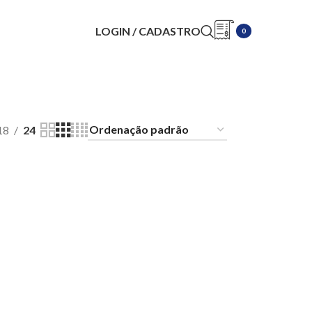
LOGIN / CADASTRO
0
18
24