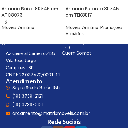
Armário Baixo 80×45 cm
Armário Estante 80×45
ATC8073
cm TEK8017
Móveis
,
Armário
Móveis
,
Armário
,
Promoções
,
Armários
VER OPÇÕES
VER OPÇÕES
Quem Somos
Av. General Carneiro, 435
Vila Joao Jorge
Campinas - SP
CNPJ: 22.032.672/0001-11
Atendimento
Seg a Sexta 8h às 18h
(19) 3739-2121
(19) 3739-2121
orcamento@matrixmoveis.com.br
Rede Sociais