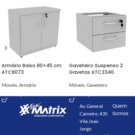
Armário Baixo 80×45 cm
Gaveteiro Suspenso 2
ATC8073
Gavetas ATC3340
Móveis
,
Armário
Móveis
,
Gaveteiro
VER OPÇÕES
VER OPÇÕES
Quem
Av. General
Somos
Carneiro, 435
Vila Joao
Jorge