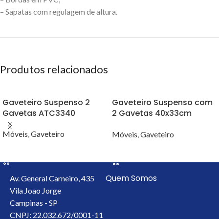
– Sapatas com regulagem de altura.
Produtos relacionados
Gaveteiro Suspenso 2
Gaveteiro Suspenso com
Gavetas ATC3340
2 Gavetas 40x33cm
TEK3340
Móveis
,
Gaveteiro
Móveis
,
Gaveteiro
VER OPÇÕES
VER OPÇÕES
Quem Somos
Av. General Carneiro, 435
Vila Joao Jorge
Campinas - SP
CNPJ: 22.032.672/0001-11